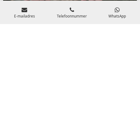
E-mailadres
Telefoonnummer
WhatsApp
Prijs en mogelijkheden
1 op 1
Sedona wordt geïntegreerd tijdens de therapeutische en
lichaamsgerichte sessies.
Dit is niet los in te plannen omdat ik eerst een duidelijk