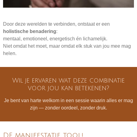
Door deze werelden te verbinden, ontstaat er een
holistische benadering
:
mentaal, emotioneel, energetisch én lichamelijk.
Niet omdat het moet, maar omdat elk stuk van jou mee mag
helen.
Wil je ervaren wat deze combinatie
voor jou kan betekenen?
Je bent van harte welkom in een sessie waarin alles er mag
zijn — zonder oordeel, zonder druk.
DE manifestatie tool!