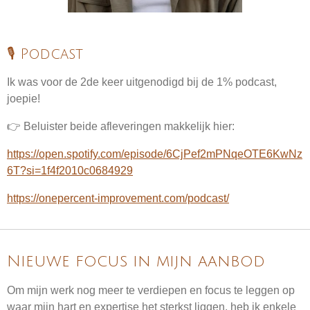
🎙️ Podcast
Ik was voor de 2de keer uitgenodigd bij de 1% podcast,
joepie!
👉 Beluister beide afleveringen makkelijk hier:
https://open.spotify.com/episode/6CjPef2mPNqeOTE6KwNz
6T?si=1f4f2010c0684929
https://onepercent-improvement.com/podcast/
Nieuwe focus in mijn aanbod
Om mijn werk nog meer te verdiepen en focus te leggen op
waar mijn hart en expertise het sterkst liggen, heb ik enkele