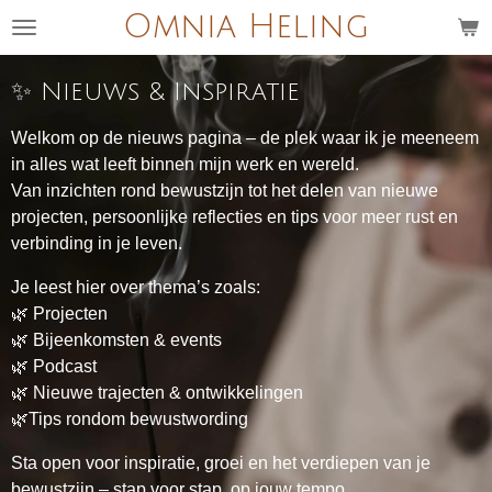
Omnia Heling
Ga
direct
naar
✨ Nieuws & Inspiratie
de
hoofdinhoud
Welkom op de nieuws pagina – de plek waar ik je meeneem
in alles wat leeft binnen mijn werk en wereld.
Van inzichten rond bewustzijn tot het delen van nieuwe
projecten, persoonlijke reflecties en tips voor meer rust en
verbinding in je leven.
Je leest hier over thema’s zoals:
🌿 Projecten
🌿 Bijeenkomsten & events
🌿 Podcast
🌿 Nieuwe trajecten & ontwikkelingen
🌿Tips rondom bewustwording
Sta open voor inspiratie, groei en het verdiepen van je
bewustzijn – stap voor stap, op jouw tempo.