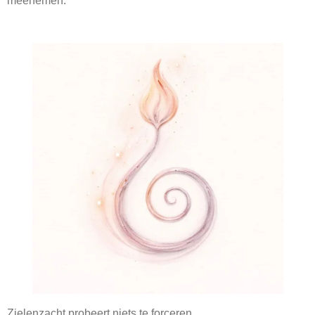
meenemen.
Zielenzacht probeert niets te forceren.